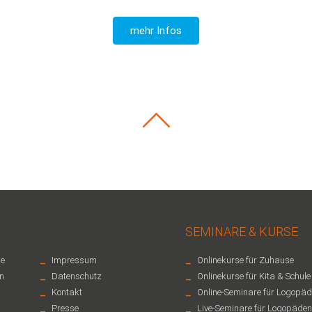
mehr Infos
SEMINARE & KURSE
-
-
e
Impressum
Onlinekurse für Zuhause
-
-
n
Datenschutz
Onlinekurse für Kita & Schule
-
-
Kontakt
Online-Seminare für Logopä
-
-
Presse
Live-Seminare für Logopäden