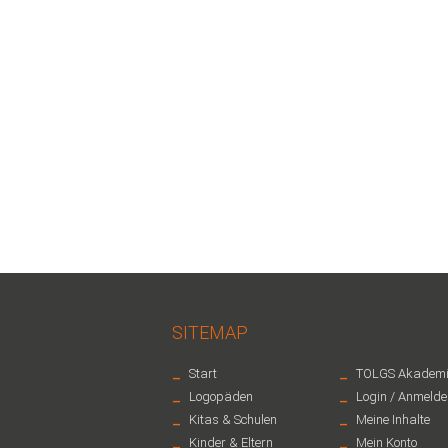
SITEMAP
-
-
Start
TOLGS Akademi
-
-
Logopäden
Login / Anmelde
-
-
Kitas & Schulen
Meine Inhalte
-
-
Kinder & Eltern
Mein Konto