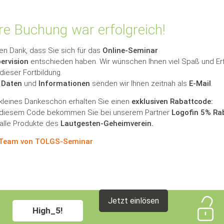
re Buchung war erfolgreich!
len Dank, dass Sie sich für das
Online-Seminar
ervision
entschieden haben. Wir wünschen Ihnen viel Spaß und Er
 dieser Fortbildung.
e
Daten
und
Informationen
senden wir Ihnen zeitnah als
E-Mail
.
 kleines Dankeschön erhalten Sie einen
exklusiven Rabattcode:
 diesem Code bekommen Sie bei unserem Partner
Logofin 5% Ra
 alle Produkte des
Lautgesten-Geheimverein.
 Team von TOLGS-Seminar
Jetzt einlösen
High_5!