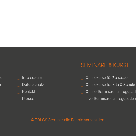
SEMINARE & KURSE
-
-
ie
Impressum
Onlinekurse für Zuhause
-
-
en
Datenschutz
Onlinekurse für Kita & Schule
-
-
Kontakt
Online-Seminare für Logopä
-
-
Presse
Live-Seminare für Logopäden
© TOLGS Seminar, alle Rechte vorbehalten.