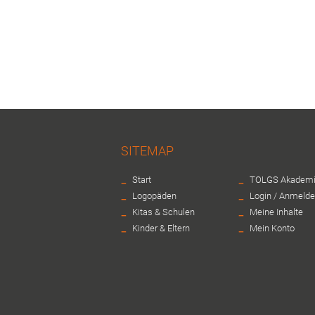
SITEMAP
-
-
Start
TOLGS Akadem
-
-
Logopäden
Login / Anmeld
-
-
Kitas & Schulen
Meine Inhalte
-
-
Kinder & Eltern
Mein Konto