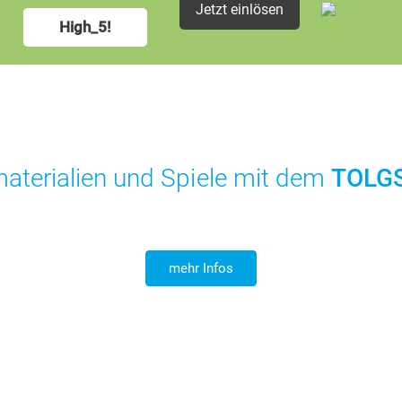
Jetzt einlösen
High_5!
terialien und Spiele mit dem
TOLGS
mehr Infos